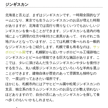
ジンギスカン
北海道と言えば、まずはジンギスカンです。一時期全国的なブ
ームになり、東京でも生ラムジンギスカンのお店が増えた時期
がありますが、北海道では流行り廃りなくいつでもおいしいジ
ンギスカンを食べることができます。ジンギスカンも道内の地
域によって調理の仕方や味付けに差異があって、それぞれご当
地グルメとなっていますが、ここでは札幌で食べられる一般的
なジンギスカンをご紹介します。札幌で最も有名なのは、
サッ
ポロビール園
です。札幌駅から近いサッポロビール工場跡地に
ジンギスカンとビールが堪能できる巨大な施設があります。こ
こでは、タレに漬け込んだ生ラムジンギスカンやタレを後付け
する生ラム、丸い成形ジンギスカンなどいろいろな羊肉を選ぶ
ことができます。建物自体が歴史のあって雰囲気も独特なの
で、一度は行っておきたい場所です。
ほかにも、札幌市内にはアサヒビール園や松尾ジンギスカンの
支店、独立系の生ラムジンギスカンのお店などが数え切れない
ほどありますので、自分の舌にあったジンギスカンを探して食
べ歩くのもいいかもしれません。