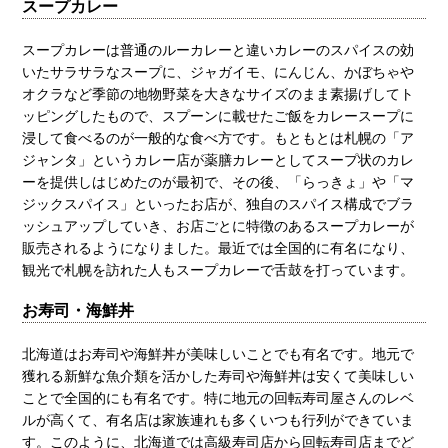
スープカレー
スープカレーは普通のルーカレーと違いカレーのスパイスの効
いたサラサラなスープに、ジャガイモ、にんじん、かぼちゃや
オクラなど季節の地物野菜を大きなサイズのまま素揚げしてト
ッピングしたもので、スプーンに載せたご飯をカレースープに
浸して食べるのが一般的な食べ方です。もともとは札幌の「ア
ジャンタ」というカレー店が薬膳カレーとしてスープ状のカレ
ーを提供しはじめたのが最初で、その後、「らっきょ」や「マ
ジックスパイス」といったお店が、独自のスパイス構成でブラ
ッシュアップしていき、お店ごとに特徴のあるスープカレーが
販売されるようになりました。最近では全国的に有名になり、
観光で札幌を訪れた人もスープカレーで舌鼓を打っています。
お寿司・海鮮丼
北海道はお寿司や海鮮丼が美味しいことでも有名です。地元で
獲れる新鮮な魚介類を活かした寿司や海鮮丼は安くて美味しい
ことで全国的にも有名です。特に地元の回転寿司屋さんのレベ
ルが高くて、有名店は家族連れも多くいつも行列ができていま
す。このように、北海道では高級寿司店から回転寿司店までど