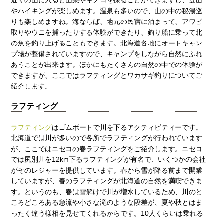
近くの山に入ると山菜やキノコを採ることができますし、登山
やハイキングが楽しめます。温泉も多いので、山の中の秘湯巡
りも楽しめますね。海ならば、地元の民宿に泊まって、アワビ
取りやウニを捕ったりする体験ができたり、釣り船に乗って北
の魚を釣り上げることもできます。北海道各地にオートキャン
プ場が整備されていますので、キャンプをしながら自然にふれ
あうことが出来ます。ほかにもたくさんの自然の中での体験が
できますが、ここではラフティングとワカサギ釣りについてご
紹介します。
ラフティング
ラフティング
はゴムボートで川を下るアクティビティーです。
北海道では川が多いので各所でラフティングが行われています
が、ここではニセコの春ラフティングをご紹介します。ニセコ
では尻別川を12km下るラフティングが有名で、いくつかの会社
がそのレジャーを提供しています。春から雪が降る前まで開業
していますが、春のラフティングが北海道の自然を満喫できま
す。というのも、春は雪解けで川が増水しているため、川のと
ころどころある急流や小さな滝のような段差が、夏や秋とはま
ったく違う様相を見せてくれるからです。10人くらいは乗れる