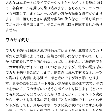
大きなゴムボートにライフジャケットとヘルメットを身につけ
て、各自オールを握って乗り込みます。もちろんベテランガイ
ドも同乗して、まずはオールの使い方から簡単な講習が始まり
ます。川に落ちたときの姿勢や救助の仕方など、一通り教わっ
てから川へ漕ぎ出します。そこから先は自ら体験するしかあり
ません。
ワカサギ釣り
ワカサギ釣りは日本各地で行われていますが、北海道のワカサ
ギ釣りは天候によっては、自然との闘いになりますので、しっ
かり装備をして立ち向かわなければいけません。北海道内でも
ワカサギ釣りポイントはいくつかありますが、道東の網走湖の
ワカサギ釣りをご紹介します。網走湖は流氷で有名なオホーツ
ク海のすぐ内側にある湖で、海と近いですが淡水湖になりま
す。真冬の2月には1メートル近い氷が張り詰めますので、その
上を歩いて、ワカサギのいそうなポイントを探します（といっ
ても氷の上からはまったくわかりませんが）。ポイントを決め
たら、テントを張り氷に穴を開けて釣りの開始です。いくらテ
ントがあっても、真冬のオホーツクの風が吹いていますから寒
い寒い。でも、そんな中でワカサギの当たりがあると、もう寒